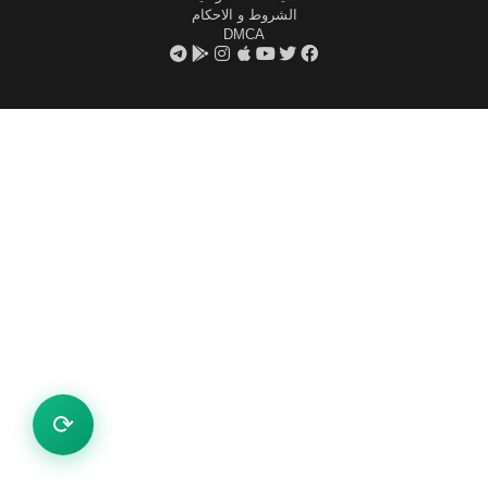
الشروط و الاحكام
DMCA
⟳